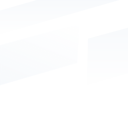
Ambiente especialmente projetado para
simulações de baixa visibilidade, obstáculos e
resgate em espaço confinado. Aqui, os treinandos
desenvolvem:
Agilidade
,
orientação
e raciocínio rápido
Trabalho em equipe
sob pressão
Capacidade de decisão
em situações
adversas.
Inscreva-se!