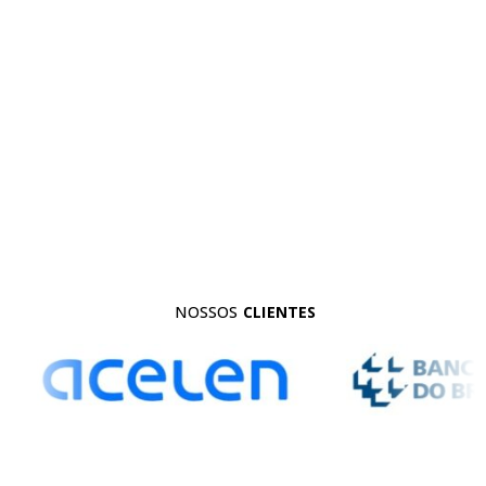
Ampla área para
Plataforma Elevatória
Móvel de Trabalho
resgate terrestre
(PEMT)
NOSSOS
CLIENTES