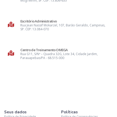
Mogi Mirim, SP. CEP: 13.806-635
Escritório Administrativo
Rua Jean Nassif Mokarzel, 107, Barão Geraldo, Campinas,
SP. CEP: 13.084-070
Centro de Treinamento OMEGA
Rua G11, S/Nº – Quadra 32G, Lote 34, Cidade Jardim,
Parauapebas/PA - 68.515-000
Seus dados
Políticas
Política de Privacidade
Política de Consequências