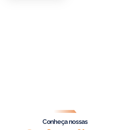
Soluções em Emergências do Grupo OMG
Equipes altamente treinadas e prontas para
qualquer cenário
Conheça nossas